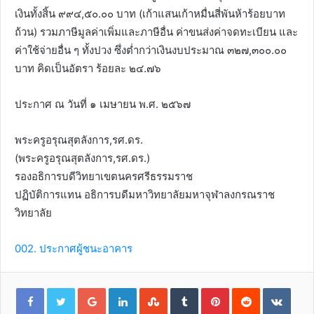
เงินทั้งสิ้น ๙๙๔,๕๐.๐๐ บาท (เก้าแสนเก้าหมื่นสี่พันห้าร้อยบาท
ถ้วน) รวมภาษีมูลค่าเพิ่มและภาษีอื่น ค่าขนส่งค่าจดทะเบียน และ
ค่าใช้จ่ายอื่น ๆ ทั้งปวง ซึ่งต่ำกว่าเงินงบประมาณ ๓๒๗,๓๐๐.๐๐
บาท คิดเป็นอัตรา ร้อยละ ๒๔.๗๖
ประกาศ ณ วันที่ ๑ เมษายน พ.ศ. ๒๕๖๗
พระครูอรุณสุตลังการ,รศ.ดร.
(พระครูอรุณสุตลังการ,รศ.ดร.)
รองอธิการบดีวิทยาเขตนครศรีธรรมราช
ปฏิบัติการแทน อธิการบดีมหาวิทยาลัยมหาจุฬาลงกรณราช
วิทยาลัย
002. ประกาศผู้ชนะอาคาร
G
L
S
T
P
R
V
o
i
t
u
i
e
K
o
n
u
m
n
d
o
g
k
m
b
t
d
n