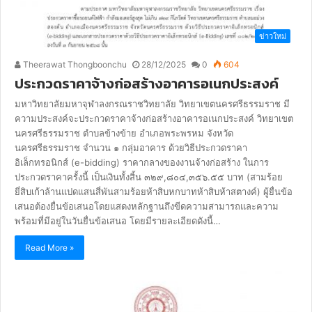
ข่าวใหม่
Theerawat Thongboonchu
28/12/2025
0
604
ประกวดราคาจ้างก่อสร้างอาคารอเนกประสงค์
มหาวิทยาลัยมหาจุฬาลงกรณราชวิทยาลัย วิทยาเขตนครศรีธรรมราช มี
ความประสงค์จะประกวดราคาจ้างก่อสร้างอาคารอเนกประสงค์ วิทยาเขต
นครศรีธรรมราช ตําบลข้างข้าย อําเภอพระพรหม จังหวัด
นครศรีธรรมราช จํานวน ๑ กลุ่มอาคาร ด้วยวิธีประกวดราคา
อิเล็กทรอนิกส์ (e-bidding) ราคากลางของงานจ้างก่อสร้าง ในการ
ประกวดราคาครั้งนี้ เป็นเงินทั้งสิ้น ๓๒๙,๘๐๔,๓๕๖.๕๕ บาท (สามร้อย
ยี่สิบเก้าล้านแปดแสนสี่พันสามร้อยห้าสิบหกบาทห้าสิบห้าสตางค์) ผู้ยื่นข้อ
เสนอต้องยื่นข้อเสนอโดยแสดงหลักฐานถึงขีดความสามารถและความ
พร้อมที่มีอยู่ในวันยื่นข้อเสนอ โดยมีรายละเอียดดังนี้…
Read More »