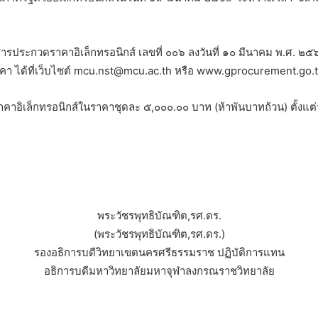
ประกวดราคาอิเล็กทรอนิกส์ เลขที่ ๐๐๖ ลงวันที่ ๑๐ มีนาคม พ.ศ. ๒๕๖
นอราคา ได้ที่เว็บไซต์ mcu.nst@mcu.ac.th หรือ www.gprocurement.go.
ราคาอิเล็กทรอนิกส์ในราคาชุดละ ๕,๐๐๐.๐๐ บาท (ห้าพันบาทถ้วน) ตั้งแต
พระวัชรพุทธิบัณฑิต,รศ.ดร.
(พระวัชรพุทธิบัณฑิต,รศ.ดร.)
รองอธิการบดีวิทยาเขตนครศรีธรรมราช ปฏิบัติการแทน
อธิการบดีมหาวิทยาลัยมหาจุฬาลงกรณราชวิทยาลัย