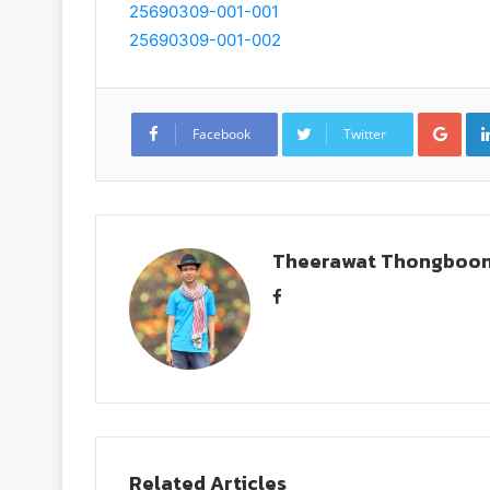
25690309-001-001
25690309-001-002
G
o
Facebook
Twitter
o
g
l
e
+
Theerawat Thongboo
F
a
c
e
b
o
o
k
Related Articles