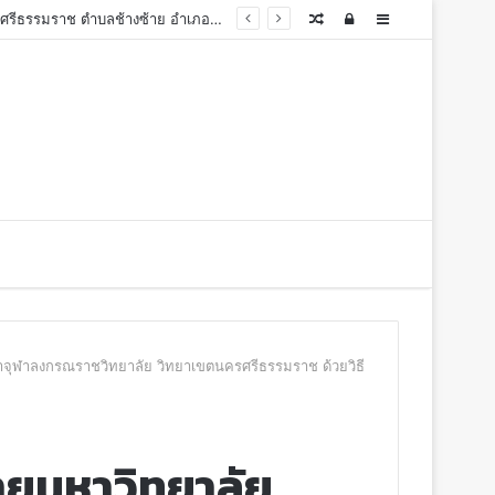
ประกาศเรื่อง ประกาศผู้ชนะการเสนอราคา ประกวดราคาจ้างก่อสร้างอาคารอเนกประสงค์ วิทยาเขตนครศรีธรรมราช ตำบลช้างซ้าย อำเภอพระพรหม จังหวัดนครศรีธรรมราช จำนวน ๑ กลุ่มอาคาร ประจำปีงบประมาณ พ.ศ. 2569 ด้วยวิธีประกวดราคาอิเล็กทรอนิกส์ (e-bidding)
Random
Log
Sidebar
Article
In
าจุฬาลงกรณราชวิทยาลัย วิทยาเขตนครศรีธรรมราช ด้วยวิธี
้ายมหาวิทยาลัย