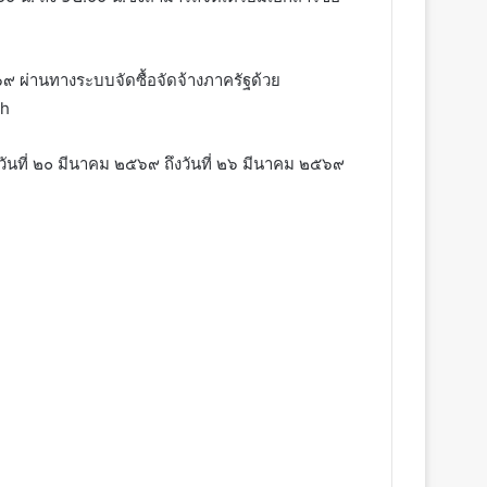
๙ ผ่านทางระบบจัดซื้อจัดจ้างภาครัฐด้วย
th
่วันที่ ๒๐ มีนาคม ๒๕๖๙ ถึงวันที่ ๒๖ มีนาคม ๒๕๖๙