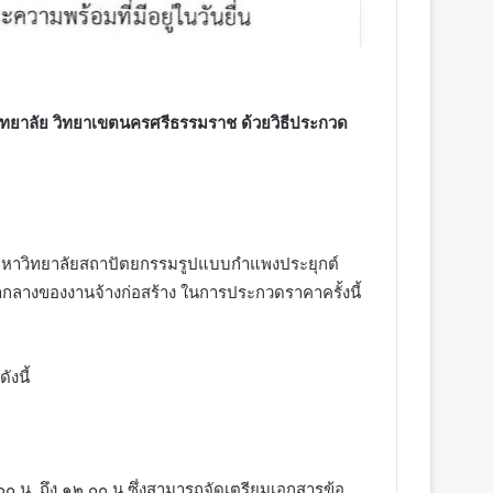
ิทยาลัย วิทยาเขตนครศรีธรรมราช
ด้วยวิธีประกวด
มหาวิทยาลัยสถาปัตยกรรมรูปแบบกำแพงประยุกต์
กลางของงานจ้างก่อสร้าง ในการประกวดราคาครั้งนี้
งนี้
๐๐ น. ถึง ๑๒.๐๐ น.ซึ่งสามารถจัดเตรียมเอกสารข้อ