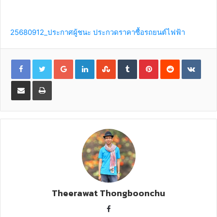
25680912_ประกาศผู้ชนะ ประกวดราคาซื้อรถยนต์ไฟฟ้า
G
L
S
T
P
R
V
o
i
t
u
i
e
K
o
n
u
m
n
d
o
g
k
m
b
t
d
n
l
e
b
l
e
i
t
S
P
e
d
l
r
r
t
a
h
r
+
I
e
e
k
a
i
n
U
s
t
r
n
p
t
e
e
t
o
v
n
i
a
E
m
a
i
l
Theerawat Thongboonchu
F