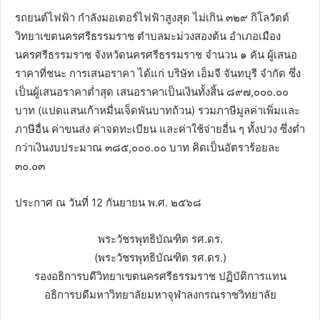
รถยนต์ไฟฟ้า กำลังมอเตอร์ไฟฟ้าสูงสุด ไม่เกิน ๓๒๙ กิโลวัตต์
วิทยาเขตนครศรีธรรมราช ตำบลมะม่วงสองต้น อำเภอเมือง
นครศรีธรรมราช จังหวัดนครศรีธรรมราช จำนวน ๑ คัน ผู้เสนอ
ราคาที่ชนะ การเสนอราคา ได้แก่ บริษัท เอ็มจี จันทบุรี จำกัด ซึ่ง
เป็นผู้เสนอราคาต่ำสุด เสนอราคาเป็นเงินทั้งสิ้น ๘๙๗,๐๐๐.๐๐
บาท (แปดแสนเก้าหมื่นเจ็ดพันบาทถ้วน) รวมภาษีมูลค่าเพิ่มและ
ภาษีอื่น ค่าขนส่ง ค่าจดทะเบียน และค่าใช้จ่ายอื่น ๆ ทั้งปวง ซึ่งต่ำ
กว่าเงินงบประมาณ ๓๘๕,๐๐๐.๐๐ บาท คิดเป็นอัตราร้อยละ
๓๐.๐๓
ประกาศ ณ วันที่ 12 กันยายน พ.ศ. ๒๕๖๘
พระวัชรพุทธิบัณฑิต รศ.ดร.
(พระวัชรพุทธิบัณฑิต รศ.ดร.)
รองอธิการบดีวิทยาเขตนครศรีธรรมราช ปฏิบัติการแทน
อธิการบดีมหาวิทยาลัยมหาจุฬาลงกรณราชวิทยาลัย