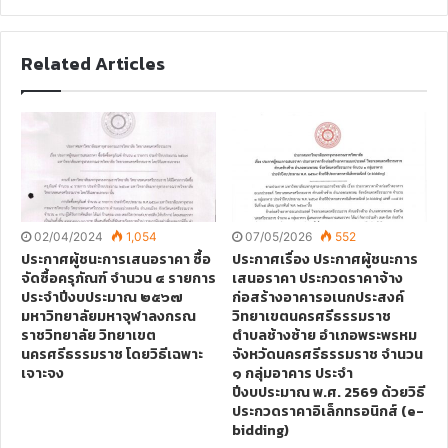
a
c
e
Related Articles
b
o
o
k
02/04/2024
1,054
07/05/2026
552
ประกาศผู้ชนะการเสนอราคา ซื้อ
ประกาศเรื่อง ประกาศผู้ชนะการ
จัดซื้อครุภัณฑ์ จำนวน ๔ รายการ
เสนอราคา ประกวดราคาจ้าง
ประจำปีงบประมาณ ๒๕๖๗
ก่อสร้างอาคารอเนกประสงค์
มหาวิทยาลัยมหาจุฬาลงกรณ
วิทยาเขตนครศรีธรรมราช
ราชวิทยาลัย วิทยาเขต
ตำบลช้างซ้าย อำเภอพระพรหม
นครศรีธรรมราช โดยวิธีเฉพาะ
จังหวัดนครศรีธรรมราช จำนวน
เจาะจง
๑ กลุ่มอาคาร ประจำ
ปีงบประมาณ พ.ศ. 2569 ด้วยวิธี
ประกวดราคาอิเล็กทรอนิกส์ (e-
bidding)