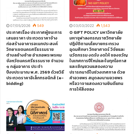
07/05/2026
549
03/03/2022
1,543
ประกาศเรื่อง ประกาศผู้ชนะการ
O GIFT POLICY มหาวิทยาลัย
เสนอราคา ประกวดราคาจ้าง
มหาจุฬาลงกรณราชวิทยาลัย
ก่อสร้างอาคารอเนกประสงค์
ปฎิบัติตามนโยบายกระทรวง
วิทยาเขตนครศรีธรรมราช
อุดมศึกษา วิทยาศาตร์ วิจัยและ
ตำบลช้างซ้าย อำเภอพระพรหม
นวัตกรรม งดรับ งดให้ ของขวัญ
จังหวัดนครศรีธรรมราช จำนวน
ในเทศการปีใหม่และในทุกโอกาส
๑ กลุ่มอาคาร ประจำ
และเชิญชวนแสดงความ
ปีงบประมาณ พ.ศ. 2569 ด้วยวิธี
ปรารถนาดีในช่วงเทศกาล ด้วย
ประกวดราคาอิเล็กทรอนิกส์ (e-
คำอวยพร สมุดลงนามอวยพร
bidding)
หรือวาจาแสดงความยินดีแทน
การให้สิ่งของ