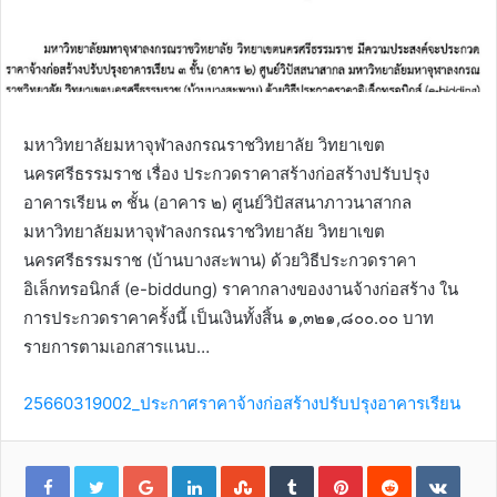
มหาวิทยาลัยมหาจุฬาลงกรณราชวิทยาลัย วิทยาเขต
นครศรีธรรมราช เรื่อง ประกวดราคาสร้างก่อสร้างปรับปรุง
อาคารเรียน ๓ ชั้น (อาคาร ๒) ศูนย์วิปัสสนาภาวนาสากล
มหาวิทยาลัยมหาจุฬาลงกรณราชวิทยาลัย วิทยาเขต
นครศรีธรรมราช (บ้านบางสะพาน) ด้วยวิธีประกวดราคา
อิเล็กทรอนิกส์ (e-biddung) ราคากลางของงานจ้างก่อสร้าง ใน
การประกวดราคาครั้งนี้ เป็นเงินทั้งสิ้น ๑,๓๒๑,๘๐๐.๐๐ บาท
รายการตามเอกสารแนบ…
25660319002_ประกาศราคาจ้างก่อสร้างปรับปรุงอาคารเรียน
G
L
S
T
P
R
V
o
i
t
u
i
e
K
o
n
u
m
n
d
o